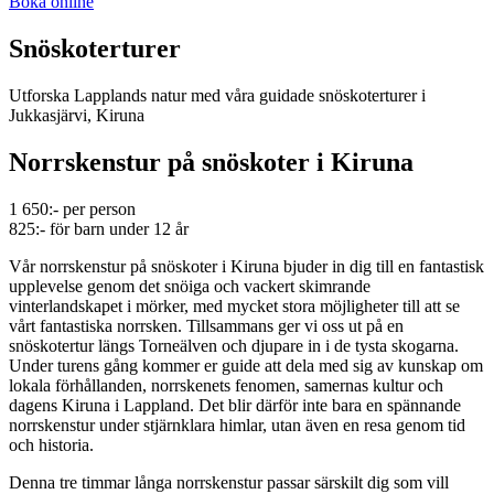
Boka online
Snöskoterturer
Utforska Lapplands natur med våra guidade snöskoterturer i
Jukkasjärvi, Kiruna
Norrskenstur på snöskoter i Kiruna
1 650:- per person
825:- för barn under 12 år
Vår norrskenstur på snöskoter i Kiruna bjuder in dig till en fantastisk
upplevelse genom det snöiga och vackert skimrande
vinterlandskapet i mörker, med mycket stora möjligheter till att se
vårt fantastiska norrsken. Tillsammans ger vi oss ut på en
snöskotertur längs Torneälven och djupare in i de tysta skogarna.
Under turens gång kommer er guide att dela med sig av kunskap om
lokala förhållanden, norrskenets fenomen, samernas kultur och
dagens Kiruna i Lappland. Det blir därför inte bara en spännande
norrskenstur under stjärnklara himlar, utan även en resa genom tid
och historia.
Denna tre timmar långa norrskenstur passar särskilt dig som vill