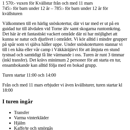
1 570:- vuxen för Kvällstur från och med 11 mars
745:- för barn under 12 år – 785:- för barn under 12 år för
kvällsturen
Välkommen till en härlig snöskotertur, där vi tar med er ut på en
guidad tur till älvdalen vid Torne älv samt skogarna runtomkring.
Det här är ett fantastiskt vackert område där ni har möjlighet att
kunna se natur och djurlivet i området. Vi kör alltid i mindre grupper
på spår som vi själva håller uppe. Under snöskoterturen stannar vi
till i en kåta eller vår camp i Väkkäräjärvi för att åtnjuta en stund
tystnad och samtidigt få lite värmande i oss. Turen är runt 3 timmar
(inkl transfer). Det krävs minimum 2 personer för att starta en tur,
ensambokande kan alltid följa med en bokad grupp.
Turen startar 11:00 och 14:00
Från och med 11 mars erbjuder vi även kvällsturer, turen startar kl
18:00
I turen ingår
Transfer
Varma vinterkläder
Hjälm
Kaffe/te och smörgås