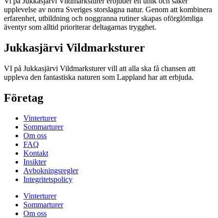
Vi på Jukkasjärvi Vildmarksturer erbjuder en unik och säker
upplevelse av norra Sveriges storslagna natur. Genom att kombinera
erfarenhet, utbildning och noggranna rutiner skapas oförglömliga
äventyr som alltid prioriterar deltagarnas trygghet.
Jukkasjärvi Vildmarksturer
VI på Jukkasjärvi Vildmarksturer vill att alla ska få chansen att
uppleva den fantastiska naturen som Lappland har att erbjuda.
Företag
Vinterturer
Sommarturer
Om oss
FAQ
Kontakt
Insikter
Avbokningsregler
Integritetspolicy
Vinterturer
Sommarturer
Om oss