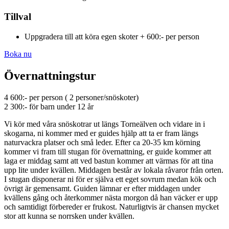
Tillval
Uppgradera till att köra egen skoter + 600:- per person
Boka nu
Övernattningstur
4 600:- per person ( 2 personer/snöskoter)
2 300:- för barn under 12 år
Vi kör med våra snöskotrar ut längs Torneälven och vidare in i
skogarna, ni kommer med er guides hjälp att ta er fram längs
naturvackra platser och små leder. Efter ca 20-35 km körning
kommer vi fram till stugan för övernattning, er guide kommer att
laga er middag samt att ved bastun kommer att värmas för att tina
upp lite under kvällen. Middagen består av lokala råvaror från orten.
I stugan disponerar ni för er själva ett eget sovrum medan kök och
övrigt är gemensamt. Guiden lämnar er efter middagen under
kvällens gång och återkommer nästa morgon då han väcker er upp
och samtidigt förbereder er frukost. Naturligtvis är chansen mycket
stor att kunna se norrsken under kvällen.