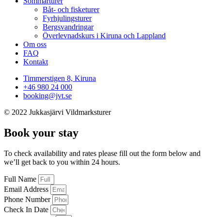
Sommarturer
Båt- och fisketurer
Fyrhjulingsturer
Bergsvandringar
Överlevnadskurs i Kiruna och Lappland
Om oss
FAQ
Kontakt
Timmerstigen 8, Kiruna
+46 980 24 000
booking@jvt.se
© 2022
Jukkasjärvi Vildmarksturer
Book your stay
To check availability and rates please fill out the form below and
we’ll get back to you within 24 hours.
Full Name
Email Address
Phone Number
Check In Date