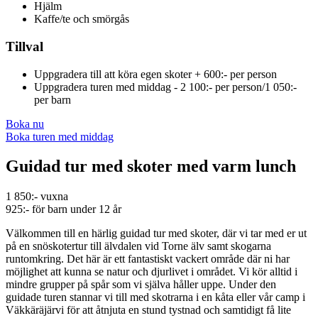
Hjälm
Kaffe/te och smörgås
Tillval
Uppgradera till att köra egen skoter + 600:- per person
Uppgradera turen med middag - 2 100:- per person/1 050:-
per barn
Boka nu
Boka turen med middag
Guidad tur med skoter med varm lunch
1 850:- vuxna
925:- för barn under 12 år
Välkommen till en härlig guidad tur med skoter, där vi tar med er ut
på en snöskotertur till älvdalen vid Torne älv samt skogarna
runtomkring. Det här är ett fantastiskt vackert område där ni har
möjlighet att kunna se natur och djurlivet i området. Vi kör alltid i
mindre grupper på spår som vi själva håller uppe. Under den
guidade turen stannar vi till med skotrarna i en kåta eller vår camp i
Väkkäräjärvi för att åtnjuta en stund tystnad och samtidigt få lite