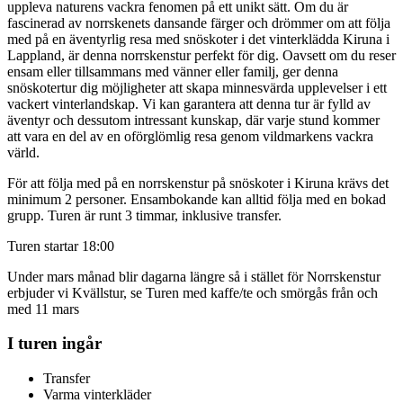
uppleva naturens vackra fenomen på ett unikt sätt. Om du är
fascinerad av norrskenets dansande färger och drömmer om att följa
med på en äventyrlig resa med snöskoter i det vinterklädda Kiruna i
Lappland, är denna norrskenstur perfekt för dig. Oavsett om du reser
ensam eller tillsammans med vänner eller familj, ger denna
snöskotertur dig möjligheter att skapa minnesvärda upplevelser i ett
vackert vinterlandskap. Vi kan garantera att denna tur är fylld av
äventyr och dessutom intressant kunskap, där varje stund kommer
att vara en del av en oförglömlig resa genom vildmarkens vackra
värld.
För att följa med på en norrskenstur på snöskoter i Kiruna krävs det
minimum 2 personer. Ensambokande kan alltid följa med en bokad
grupp. Turen är runt 3 timmar, inklusive transfer.
Turen startar 18:00
Under mars månad blir dagarna längre så i stället för Norrskenstur
erbjuder vi Kvällstur, se Turen med kaffe/te och smörgås från och
med 11 mars
I turen ingår
Transfer
Varma vinterkläder