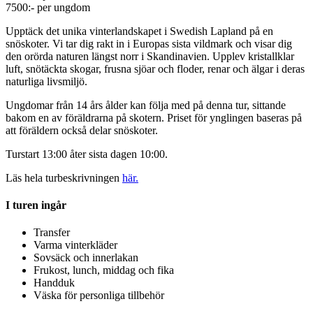
7500:- per ungdom
Upptäck det unika vinterlandskapet i Swedish Lapland på en
snöskoter. Vi tar dig rakt in i Europas sista vildmark och visar dig
den orörda naturen längst norr i Skandinavien. Upplev kristallklar
luft, snötäckta skogar, frusna sjöar och floder, renar och älgar i deras
naturliga livsmiljö.
Ungdomar från 14 års ålder kan följa med på denna tur, sittande
bakom en av föräldrarna på skotern. Priset för ynglingen baseras på
att föräldern också delar snöskoter.
Turstart 13:00 åter sista dagen 10:00.
Läs hela turbeskrivningen
här.
I turen ingår
Transfer
Varma vinterkläder
Sovsäck och innerlakan
Frukost, lunch, middag och fika
Handduk
Väska för personliga tillbehör