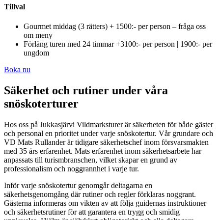
Tillval
Gourmet middag (3 rätters) + 1500:- per person – fråga oss
om meny
Förläng turen med 24 timmar +3100:- per person | 1900:- per
ungdom
Boka nu
Säkerhet och rutiner under våra
snöskoterturer
Hos oss på Jukkasjärvi Vildmarksturer är säkerheten för både gäster
och personal en prioritet under varje snöskotertur. Vår grundare och
VD Mats Rullander är tidigare säkerhetschef inom försvarsmakten
med 35 års erfarenhet. Mats erfarenhet inom säkerhetsarbete har
anpassats till turismbranschen, vilket skapar en grund av
professionalism och noggrannhet i varje tur.
Inför varje snöskotertur genomgår deltagarna en
säkerhetsgenomgång där rutiner och regler förklaras noggrant.
Gästerna informeras om vikten av att följa guidernas instruktioner
och säkerhetsrutiner för att garantera en trygg och smidig