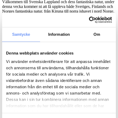
Välkommen till Svenska Lappland och dess fantastiska natur, under
denna vecka kommer ni att få uppleva både Sveriges, Finlands och
Norges fantastiska natur, från Kiruna till norra ishavet i nord Norge.
Ni kommer att färdas längs leder där knappt någon annan varit
innan, orörd natur, ned till norska ishavs kusten, alternativt till
Finlands högsta berg eller utforska Pältsa platån, en del av den
Samtycke
Information
Om
fantastiska skandinaviska bergskedjan Skanderna (allt beroende på
väder, vind, snö och spår).
Sista dagen på turen stannar vi till vid Sami museum i Jukkasjärvi,
Denna webbplats använder cookies
där Ni kan gå runt och läsa om samernas liv förr och nu, även
utforska souvenirshopen och se samernas traditionella hantverk. Vi
Vi använder enhetsidentifierare för att anpassa innehållet
kommer även att göra ett besök på Ishotellet.
och annonserna till användarna, tillhandahålla funktioner
Sista natten på turen finns möjlighet att pröva på isfiske.
för sociala medier och analysera vår trafik. Vi
vidarebefordrar även sådana identifierare och annan
Läs hela turbeskrivningen
här.
information från din enhet till de sociala medier och
I turen ingår
annons- och analysföretag som vi samarbetar med.
Dessa kan i sin tur kombinera informationen med annan
Transfer
information som du har tillhandahållit eller som de har
Varma vinterkläder
Hjälm
samlat in när du har använt deras tjänster.
Sovsäck och innerlakan