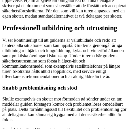
upplevelse. Hjälm är självklart obligatoriskt och alla deltagare
skriver på ett dokument som säkerställer att de förstått och accepterat
säkerhetsföreskrifterna. För den som vill kan turen anpassas med en
egen skoter, medan standardalternativet är två deltagare per skoter.
Professionell utbildning och utrustning
Vi ser kontinuerligt till att guiderna är välutbildade och redo att
hantera alla situationer som kan uppstå. Guiderna genomgår årliga
utbildningar i hjärt- och lungräddning, kyla- och vinterförhållanden
samt praktiska övningar i iskunskap. Under turerna bär guiderna
säkerhetsutrustning som första hjälpen-kit och
kommunikationsmedel som exempelvis satellittelefoner på längre
turer. Skotrarna hålls alltid i toppskick, med service enligt
tillverkarens rekommendationer och är aldrig äldre än tre år.
Snabb problemlösning och stöd
Skulle exempelvis en skoter mot förmodan gå sönder under en tur,
meddelar guiden företagets kontor och problemet löses omedelbart
på plats. Detta förhållningssätt till flexibilitet och problemlösning gör
att deltagarna kan känna sig trygga med att deras säkerhet alltid är i
fokus.