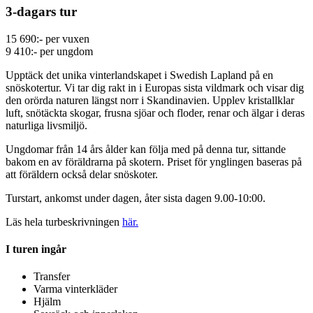
3-dagars tur
15 690:- per vuxen
9 410:- per ungdom
Upptäck det unika vinterlandskapet i Swedish Lapland på en
snöskotertur. Vi tar dig rakt in i Europas sista vildmark och visar dig
den orörda naturen längst norr i Skandinavien. Upplev kristallklar
luft, snötäckta skogar, frusna sjöar och floder, renar och älgar i deras
naturliga livsmiljö.
Ungdomar från 14 års ålder kan följa med på denna tur, sittande
bakom en av föräldrarna på skotern. Priset för ynglingen baseras på
att föräldern också delar snöskoter.
Turstart, ankomst under dagen, åter sista dagen 9.00-10:00.
Läs hela turbeskrivningen
här.
I turen ingår
Transfer
Varma vinterkläder
Hjälm