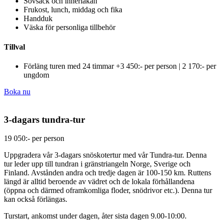
Sovsäck och innerlakan
Frukost, lunch, middag och fika
Handduk
Väska för personliga tillbehör
Tillval
Förläng turen med 24 timmar +3 450:- per person | 2 170:- per
ungdom
Boka nu
3-dagars tundra-tur
19 050:- per person
Uppgradera vår 3-dagars snöskotertur med vår Tundra-tur. Denna
tur leder upp till tundran i gränstriangeln Norge, Sverige och
Finland. Avstånden andra och tredje dagen är 100-150 km. Ruttens
längd är alltid beroende av vädret och de lokala förhållandena
(öppna och därmed oframkomliga floder, snödrivor etc.). Denna tur
kan också förlängas.
Turstart, ankomst under dagen, åter sista dagen 9.00-10:00.